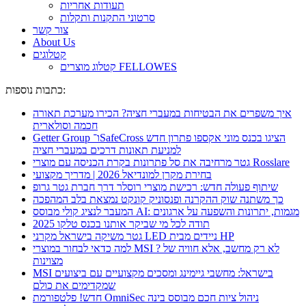
תעודות אחריות
סרטוני התקנות ותקלות
צור קשר
About Us
קטלוגים
קטלוג מוצרים FELLOWES
כתבות נוספות:
איך משפרים את הבטיחות במעברי חציה? הכירו מערכת תאורה
חכמה וסולארית
Getter Group ו־SafeCross הציגו בכנס מוני אקספו פתרון חדש
למניעת תאונות דרכים במעברי חציה
גטר מרחיבה את סל פתרונות בקרת הכניסה עם מוצרי Rosslare
בחירת מקרן למונדיאל 2026 | מדריך מקצועי
שיתוף פעולה חדש: רכישת מוצרי רוסלר דרך חברת גטר גרופ
כך משתנה שוק ההקרנה ופנסוניק קונקט נמצאת בלב המהפכה
המעבר לנציג קולי מבוסס AI: מגמות, יתרונות והשפעה על ארגונים
תודה לכל מי שביקר אותנו בכנס טלקו 2025
גטר משיקה בישראל מקרני LED ניידים מבית HP
למה כדאי לבחור במוצרי MSI ? לא רק מחשב, אלא חוויה של
מצוינות
MSI בישראל: מחשבי גיימינג ומסכים מקצועיים עם ביצועים
שמקדימים את כולם
חדש! פלטפורמת OmniSec ניהול ציות חכם מבוסס בינה