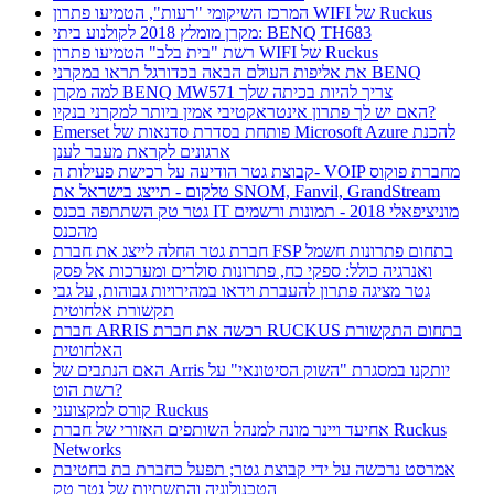
המרכז השיקומי "רעות", הטמיעו פתרון WIFI של Ruckus
מקרן מומלץ 2018 לקולנוע ביתי: BENQ TH683
רשת "בית בלב" הטמיעו פתרון WIFI של Ruckus
את אליפות העולם הבאה בכדורגל תראו במקרני BENQ
למה מקרן BENQ MW571 צריך להיות בכיתה שלך
האם יש לך פתרון אינטראקטיבי אמין ביותר למקרני בנקיו?
Emerset פותחת בסדרת סדנאות של Microsoft Azure להכנת
ארגונים לקראת מעבר לענן
קבוצת גטר הודיעה על רכישת פעילות ה- VOIP מחברת פוקוס
טלקום - תייצג בישראל את SNOM, Fanvil, GrandStream
גטר טק השתתפה בכנס IT מוניציפאלי 2018 - תמונות ורשמים
מהכנס
חברת גטר החלה לייצג את חברת FSP בתחום פתרונות חשמל
ואנרגיה כולל: ספקי כח, פתרונות סולרים ומערכות אל פסק
גטר מציגה פתרון להעברת וידאו במהירויות גבוהות, על גבי
תקשורת אלחוטית
חברת ARRIS רכשה את חברת RUCKUS בתחום התקשורת
האלחוטית
האם הנתבים של Arris יותקנו במסגרת "השוק הסיטונאי" על
רשת הוט?
קורס למקצועני Ruckus
אחיעד ויינר מונה למנהל השותפים האזורי של חברת Ruckus
Networks
אמרסט נרכשה על ידי קבוצת גטר; תפעל כחברת בת בחטיבת
הטכנולוגיה והתשתיות של גטר טק