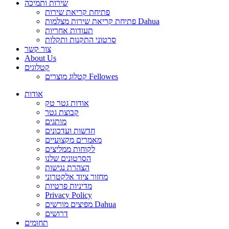
שירות ותמיכה
פתיחת קריאת שירות
פתיחת קריאת שירות מצלמות Dahua
תעודות אחריות
סרטוני התקנות ותקלות
צור קשר
About Us
קטלוגים
קטלוג מוצרים Fellowes
אודות
אודות גטר טק
קבוצת גטר
מותגים
חדשות ועדכונים
מאמרים מקצועיים
לקוחות ממליצים
הסרטונים שלנו
הצהרת נגישות
מחזור ציוד אלקטרוני
מדיניות פרטיות
Privacy Policy
מפיצים מורשים Dahua
דרושים
תחומים