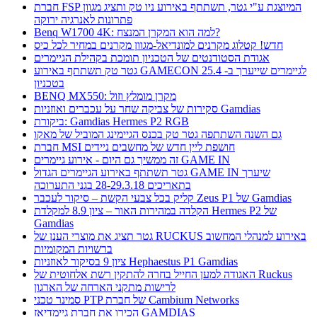
חברת FSP המיוצגת ע"י גטר, תשתתף באירוע ניו טק ותציג מגוון
פתרונות לאנרגיה ירוקה
Benq W1700 4K: למה הוא המקרן המנצח?
חדש! קטלוג מקרנים למונדיאל-מגוון מקרנים במחיר לכל כיס
אגודת הסטודנטים של הטכניון תומכת בקהילת הגיימרים
גטר טק תשתתף באירוע GAMECON לגיימרים שייערך ב- 25.4
בטכניון
BENQ MX550: מקרן מומלץ וזול
סקירות של צביקה שחר על עכברים ואוזניות Gamdias
ביקורת: Gamdias Hermes P2 RGB
גם השנה השתתפה גטר טק בכנס הגיימינג המוביל של מאקו
חברת MSI חושפת ליין חדש של מחשבים ניידים
זה ממשיך גם היום - אירוע גיימרים GAME IN
גטר תשתתף באירוע הגיימרים הגדול GAME IN שיערך
בתאריכים 28-29.3.18 בגני התערוכה
קליק בכל צבעי הקשת – סיקור לעכבר Zeus P1 של Gamdias
הקלדה במהירות האור – ציון 8.9 למקלדת Hermes P2 של
Gamdias
גטר תציג את מוצרי הענן של RUCKUS באירוע למנהלי המחשוב
ברשויות המקומיות
ציון 9 בסיקור לאוזניות Hephaestus P1 Gamdias
האגודה למען החייל בחרה להתקין רשת אלחוטית של Ruckus
לרישות מתקני הארחה של הארגון
סמינר טכני PTP של חברת Cambium Networks
הכירו את חברת גיימדיאז GAMDIAS