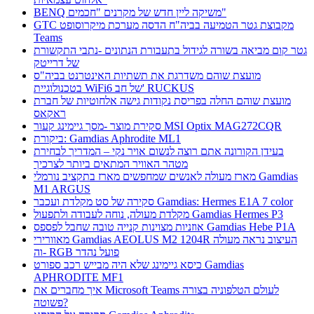
BENQ משיקה ליין חדש של מקרנים "חכמים"
GTC מקבוצת גטר הטמיעה בביה"ח הדסה מערכת מיקרוסופט
Teams
גטר קום מביאה בשורה לגידול בתעבורת הנתונים -נתבי התקשורת
של דרייטק
מועצת שוהם משדרגת את תשתיות האינטרנט בביה"ס
בטכנולוגיית WiFi6 של חב' RUCKUS
מועצת שוהם החלה בפריסת נקודות גישה אלחוטיות של חברת
ראקאס
סקירת מוצר -מסך גיימינג קעור MSI Optix MAG272CQR
ביקורת: Gamdias Aphrodite ML1
בעידן הקורונה אתם רוצה לנשום אויר נקי – המדריך לבחירת
מטהר האוויר המתאים ביותר לצרכיך
מארז מעולה לאנשים שמחפשים מארז בתקציב נורמלי Gamdias
M1 ARGUS
סקירה של סט מקלדת ועכבר Gamdias: Hermes E1A 7 color
מקלדת מעולה, נוחה לעבודה ולתפעול Gamdias Hermes P3
אוזניות מצוינות קנייה טובה שחבל לפספס Gamdias Hebe P1A
מאוורירי Gamdias AEOLUS M2 1204R העיצוב נראה מעולה
וה- RGB פועל נהדר
כיסא גיימינג שלא היה מבייש רכב ספורט Gamdias
APHRODITE MF1
איך מחברים את Microsoft Teams לעולם הטלפוניה בצורה
פשוטה?