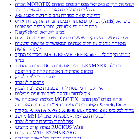
חברת MOBOTIX הגרמנית תקיים בישראל מספר כנסים בתחום
המצלמות בעולמות האבטחה ,תעשייה וחינוך
דרייטק יצאה בסדרת נתבים חדשה מסוג 2862
גטר גרופ מונתה לנציגת חברת התקשורת אריס (Arris) בישראל
בתחום ממירי טלוויזיה, נתבי כבלים ואינטרנט
DraySchool מגיע לישראל!
חזקים ודקים: msi חשפה מחשבי משחקים שמשנים סטנדרטים
משפחת מתגים מנוהלים אמינים המאפשרים גמישות ופשטות
למנהלי הרשת
גאדג’טי מסקר: MSI GE63VR 7RF Raider – גיימינג מקסימלי
בנייד
חברת המחקר IDC דרגה את חברת LEXMARK כמובילה
בתחום פתרונות האבטחה לתחום ההדפסה
מדפסת מומלצת לעסק
מדפסות למשרד
איך לבחור מדפסת לייזר צבעונית משולבת לעסק
איך לבחור מדפסת לייזר צבעונית מומלצת
מצלמת האבטחה של MOBOTIX זכתה בפרס "מגן הזהב"
בקטגוריית "מעקב וידאו" בתערוכת האבטחה SecurityExpo
סקירה: ADATA XPG SX8000 M.2 אחסון SSD מהיר לכל כיס
מחשב MSI בסקירה מצולמת - מפלצת גיימינג 14"
איך לבחור מדפסת לייזר למשרד
נפתח קורס מקצועי RUCKUS Wise
ביקורת - MSI GE72MVR-7RG
גטר זכתה במכרז של משרד הביטחון