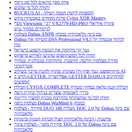
איזה מסך מתאים לכל סוג גיימר
תודה לכל מי שהגיע!
RUCKUS AI - המפתח לרשת חכמה ויעילה!
סדנת מומחים באבטחת מידע Cyfox XDR Mastery
מסך Viewsonic "27 VX2779-HD-PRO פתרון אידיאלי
לגיימרים במחיר נגיש
מצלמת Dahua ANPR עם בינה מלאכותית במבחן
Dahua משיקה את DSS Professional V8.5 לניהול אבטחה קל
ונוח
גטר קר מקדמת את הנגשת השמע בישראל
תודה לכל המשתתפים שהגיעו לאירוע סייפוקס
סדרת מצלמות חדשה: חדשנות, מתקדמת טכנולוגית ובמחיר
אטרקטיבי
מיקרוסופט, גטר ופרו-ויז'ן מציגות: פתרון להגנת סייבר בשילוב AI
חדש ב-GETTER: אפליקציית GETTER DAHUA למתקינים
ומפיצים!
חבילת CYFOX COMPLETE חבילת הגנה מלאה במחיר מטורף
בדרך לאבטחה עוצרים בניהול ובקרת גישה
תודה לכל מי שהשתתף בהדרכה טכנית למוצרי דרייטק
מצלמת כיפה Dahua WizMind S במבחן
סקירה - מצלמת DUO 180 מעלות TiOC 2.0 של Dahua עם בינה
מלאכותית
פרשנות | הבינה מלאכותית תציל חברות קטנות ובינוניות
סקירת מוצר - מצלמת צינור TiOC 2.0 של Dahua עם בינה
מלאכותית