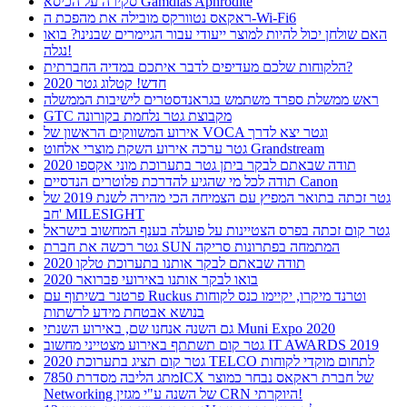
סקירה על הכיסא Gamdias Aphrodite
ראקאס נטוורקס מובילה את מהפכת ה-Wi-Fi6
האם שולחן יכול להיות למוצר ייעודי עבור הגיימרים שבנינו? בואו
נגלה!
הלקוחות שלכם מעדיפים לדבר איתכם במדיה החברתית?
חדש! קטלוג גטר 2020
ראש ממשלת ספרד משתמש בגראנדסטרים לישיבות הממשלה
GTC מקבוצת גטר נלחמת בקורונה
אירוע המשווקים הראשון של VOCA וגטר יצא לדרך
גטר ערכה אירוע השקת מוצרי אלחוט Grandstream
תודה שבאתם לבקר ביתן גטר בתערוכת מוני אקספו 2020
תודה לכל מי שהגיע להדרכת פלוטרים הנדסיים Canon
גטר זכתה בתואר המפיץ עם הצמיחה הכי מהירה לשנת 2019 של
חב' MILESIGHT
גטר קום זכתה בפרס הצטיינות על פועלה בענף המחשוב בישראל
גטר רכשה את חברת SUN המתמחה בפתרונות סריקה
תודה שבאתם לבקר אותנו בתערוכת טלקו 2020
בואו לבקר אותנו באירועי פברואר 2020
פרטנר בשיתוף עם Ruckus וטרנד מיקרו, יקיימו כנס לקוחות
בנושא אבטחת מידע לרשתות
גם השנה אנחנו שם, באירוע השנתי Muni Expo 2020
גטר קום תשתתף באירוע מצטייני מחשוב IT AWARDS 2019
גטר קום תציג בתערוכת 2020 TELCO לתחום מוקדי לקוחות
מתג הליבה מסדרת 7850ICX של חברת ראקאס נבחר כמוצר
Networking של השנה ע"י מגזין CRN היוקרתי!