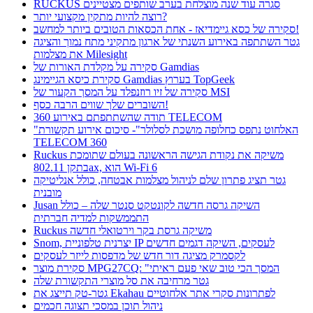
RUCKUS סגרה עוד שנה מוצלחת בערב שותפים מצטיינים
רוצה להיות מתקין מקצועי יותר?
סקירה של כסא גיימדיאז - אחת הכסאות הטובים ביותר למחשב!
גטר השתתפה באירוע השנתי של ארגון מתקיני מתח נמוך והציגה
את מצלמות Milesight
סקירה על מקלדת האורות של Gamdias
סקירת כיסא הגיימינג Gamdias בערוץ TopGeek
סקירה של זיו רוזנפלד על המסך הקעור של MSI
השוברים שלך שווים הרבה כסף!
תודה שהשתתפתם באירוע 360 TELECOM
"האלחוט נתפס כחלופה מושכת לסלולר"- סיכום אירוע תקשורת
TELECOM 360
Ruckus משיקה את נקודת הגישה הראשונה בעולם שתומכת
בתקן 802.11ax, הוא Wi-Fi 6
גטר תציג פתרון שלם לניהול מצלמות אבטחה, כולל אנליטיקה
מובנית
Jusan השיקה גרסה חדשה לקונטקט סנטר שלה – כולל
התממשקות למדיה חברתית
Ruckus משיקה גרסת בקר וירטואלי חדשה
Snom, יצרנית טלפוניית IP לעסקים, השיקה דגמים חדשים
לקסמרק מציגה דור חדש של מדפסות לייזר לעסקים
סקירת מוצר MPG27CQ: "המסך הכי טוב שאי פעם ראיתי
גטר מרחיבה את סל מוצרי התקשורת שלה
גטר-טק תייצג את Ekahau לפתרונות סקרי אתר אלחוטיים
ניהול תוכן במסכי תצוגה חכמים