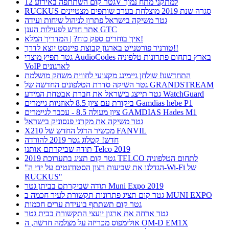
גטר קום השתתפה באירוע 12V למתקני מתח נמוך
RUCKUS סגרה שנת 2019 מוצלחת בערב שותפים מצטיינים
גטר משיקה בישראל פתרון לניהול שיחות ועידה
אתר חדש לפעילות הענן GTC
איך בוחרים ספק כוח? | המדריך המלא!
טורניר פורטנייט בארגון קבוצת פיינסט יוצא לדרך!!
גטר תפיץ מוצרי AudioCodes בארץ בתחום פתרונות טלפוניה
VoIP לארגונים
התחדשנו! שולחן גיימינג מקצועי לחווית משחק מושלמת
גטר השיקה סדרת הטלפונים החדשה של GRANDSTREAM
גטר תייצג בישראל את חברת אבטחת המידע WatchGuard
ביקורת עם ציון 8.5 לאוזניות גיימרים Gamdias hebe P1
ציון מעולה 8.5 - עכבר לגיימרים GAMDIAS Hades M1
גטר משיקה את מקרני פנסוניק בישראל
X210 מכשיר הדגל החדש של FANVIL
חדש! קטלוג גטר 2019 להורדה
תודה שביקרתם אותנו Telco 2019
גטר קום תציג בתערוכת 2019 TELCO לתחום הטלפוניה
"הגדלנו את שביעות רצון הסטודנטים על ידי ה-Wi-Fi של
RUCKUS"
תודה שביקרתם בביתן גטר Muni Expo 2019
גטר קום תציג פתרונות תקשורת לעיר חכמה ב MUNI EXPO
גטר קום תשתתף בועידת ערים חכמות
גטר ארחה את ארגון יועצי התקשורת בבית גטר
אולימפוס מכריזה על מצלמה חדשה, ה OM-D EM1X