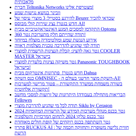
מלאכותית
חברת Teltonika Networks מצטרפת אלינו!
וובינר בנושא נגישות שמע
להירגע בסטייל: 3 מוצרי עיסוי של Beurer שכדאי להכיר
חדש בגטר! נציג שירות קולי מבוסס AI!
התקדמו למסכים המגע האינטראקטיביים מבית Optoma
תודה שהייתם חלק מתערוכת גטר 360!
אירוע הנגשת שמע ומולטימדיה מוצלח במיוחד
תודה למי שהגיע להדרכה טכנית מצלמות דאווה
גטר גאה להציג: קבלת הנציגות הרשמית למוצרי COOLER
MASTER בישראל
גטר משיקה נציגות בלעדית למוצרי Panasonic TOUGHBOOK
בישראל!
חדש בגטר! פתרונות אינטרקום מבית Dahua
כנס השקה OMNISEC - השקת מוצר חדשני בעולם ה-AI!
בשורה משמחת ממשרד התקשורת – פטור מרישוי למערכות
תקשורת אלחוטית!
הבריאות מתחילה בעבודה! היתרונות של זרועות למסכי מחשב
Fellowes
תודה לכל מי שהגיע להדרכת מוצרי Siklu by Ceragon
גטר בכנס מנהלי מערכות המידע של הרשויות המקומיות 2024
גטר בכנס טלקו 2024 לתחום המרכזיות והטלפוניה
גטר השתתפה בכנס רוקחים של קופת חולים מאוחדת
פתרון RUCKUS AI : חווית גלישה משופרת ותחזוקה חכמה של
הרשת