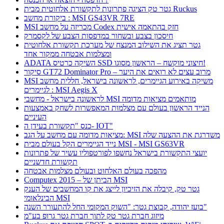
גטר טק הציגה פתרונות לתקשורת אלחוטית מבית Ruckus
ביקורת מחשב : MSI GS43VR 7RE
MSI מכריזה על מחשב Codex חזק בהתאמה אישית
חיסכון בצבע ובשחור במדפסות הצבע של לקסמרק
גטר תציג את השילוב המנצח של מערכת תקשורת אלחוטית
ומצלמות אבטחה ממקור אחד
ADATA השיקה כרטיס SSD חיצוני מוקשח – הראשון מסוגו!
סיקור GT72 Dominator Pro – מרוב עצים לא רואים את היער
MSI משיקה באירוע הגיימרים, לראשונה בישראל, חללית מחשב
לגיימרים : MSI Aegis X
לראשונה בישראל - מחשבי MSI מותאמים מציאות מדומה
הנייד הראשון בעולם עם מצלמות המאפשרות לשחק באמצעות
העיניים
כנס "תקשורת בעידן ה- IOT"
מציאות מדומה עם מחשב על הגב: MSI משדרגת את ההצעה שלה
נייד הגיימרים הקל בעולם מבית MSI - MSI GS63VR
יועצי התקשורת בישראל נחשפו לפורטפוליו עשיר של פתרונות
תקשורת חדשניים
מהפכה בעולם האלחוט ובעולם מצלמות אבטחה
Computex 2015 – הביתן של MSI
גטר טק, קיבלה את הזיכיון לייצג את קו המחשבים של הענק
הבינלאומי MSI
בועז יהודה, קבוצת גטר: "השוק המקומי החל להתעורר השנה"
מיזוג חברת גטר טק לתוך חברת גטר גרופ בע"מ