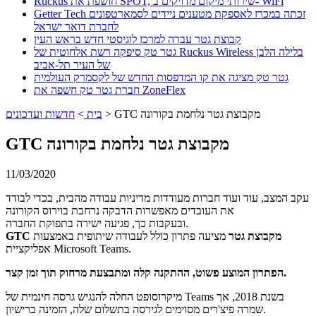
Ruckus חושפת את SPOT, שירותי מיקום מדויקים ב- WiFi
Getter Tech זכתה במכרז לאספקת מטענים ניידים לסמארטפונים
לחברת דואר ישראל
קבוצת גטר עברה למרכז לוגיסטי חדש בראש העין
גטר טק סיפקה רשת אלחוטית של Ruckus Wireless בלילה הלבן
של העיר תל-אביב
גטר טק מציגה את קו המדפסות החדש של לקסמרק העולמית
חברת גטר טק חשפה את ZoneFlex
GTC מקבוצת גטר נלחמת בקורונה
>
בית
>
חדשות ועדכונים
GTC מקבוצת גטר נלחמת בקורונה
11/03/2020
עקב המצב, עוד ועוד חברות מעודדות מדיניות עבודה מהבית, בכדי לבודד
את העובדים מאפשרות הדבקה נרחבת בוירוס הקורונה
ובעקבות כך, פגיעה ישירה בתפוקת החברה.
GTC מקבוצת גטר
מציעה פתרון כולל לעבודה שיתופית באמצעות
אפליקציית Microsoft Teams.
הפתרון המוצע פשוט, ההתקנה קלה ומתבצעת מרחוק תוך זמן קצר.
מיקרוסופט החלה להנגיש גרסה חינמית של Teams בשנת 2018, אך
שמרה פיצ'רים מסוימים לגירסה בתשלום שלה, הזמינה ברישיון.