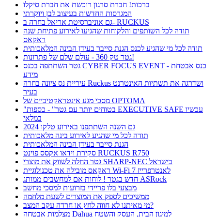
ברכות! חברת סרגון רוכשת את חברת סיקלו
המגרסות החדשות בעיצוב לבן ויוקרתי
גם אוניברסיטת אריאל בחרה ב- RUCKUS
תודה לכל השותפים והלקוחות שהגיעו לאירוע פתיחת שנה
ראקאס
תודה לכל מי שהגיע לכנס הגנת סייבר בעידן הבינה המלאכותית
גטר טק 360 - עולם שלם של פתרונות!
גטר השתתפה בכנס CYBER FOCUS EVENT - כנס אבטחת
מידע
עיריית נס ציונה בחרה Ruckus ושדרגה את תשתיות האינטרנט
בעיר
מסכי מגע אינטראקטיביים של OPTOMA
"בטוחים יותר עם גטר" - כספות EXECUTIVE SAFE עכשיו
במלאי
גם השנה השתתפנו באירוע טלקו 2024
תודה לכל מי שהגיע לאירוע בינה מלאכותית
הגנת סייבר בעידן הבינה המלאכותית
סקירת וידאו אקסס פוינט RUCKUS R750
גטר החלה לשווק את מוצרי SHARP-NEC בישראל
ראקאס מובילה את טכנולוגיית Wi-Fi 7 לאנטרפרייז
חדש בגטר ! לוחות אם למחשבים ממותג ASRock
מבצעי בלו פריידי בזרועות למסכי מחשב
ממשיכים לספק את המוצרים לשעת מלחמה
מי מאיתנו לא חווה לחץ או חרדה עקב המצב?
מצלמות אבטחה Dahua למיגון הבית, העסק והשטח