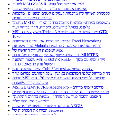
לפטופ MSI GS43VR, מי אמר שהגודל קובע?!
מצלמות אבטחה תרמיות – היתרונות בשימוש בהן
לקסמרק השיקה ליין מדפסות לעסקים קטנים ובינוניים - מדפסות
איכותיות במחירים נמוכים
מחשבי MSI משולבים במתחמי מציאות מדומה ברחבי הארץ : יס
פלאנט, בכותל בירושלים, קיסריה, חדרי בריחה ועוד
MSI משיקה את ה-Trident 3 Arctic - מיני מחשב מבוסס GTX
1070
חברת גטר תייצג את ענקית התקשורת Excel Networking
גטר תייצג את Mobotix יצרנית מצלמות האבטחה הגרמנית
המפלצת הניידת החדשה של MSI
גטר החלה לשווק את ליין הסורקים של חברת MUSTEK
הצצה ראשונה: MSI GE63VR Raider – נייד גיימינג עם מסך
FHD ב-120Hz ורמקול ענק
המיני מחשב החדש Cubi 3 של msi הוצג בקומפיוטקס
ניהול מרחוק של צי המדפסות בארגון - מכל המותגים במקום אחד
חברת MSI מכריזה על ניידי גיימינג חדשים עם מסכי 120 הרץ
ומערכת קירור משופרת
MSI GE72MVR 7RG Apache Pro – מחשב גיימינג מרהיב
טיפים לישיבה נכונה ליצירת סביבת עבודה בריאה ופרודוקטיבית
"האצבע הופכת לגיר של המורה" – מגמות בתחום ההקרנה
"המחשב הוא הפה שלי"
מה עומד מאחוריי העיצוב של מחשב הAEGIS
הכירו את המגרסות של Fellowes
הדפסה - הוצאה או הכנסה ?