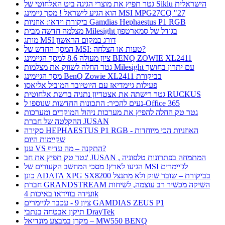
גטר תפיץ את מוצרי הגיגה ביט האלחוטי של Siklu הישראלית
הוא הגיע לישראל ! מסך גיימינג MSI MPG27CQ "27
ביקורת וידאו: אוזניות Gamdias Hephaestus P1 RGB
מצלמה חדשה מבית Milesight בגודל של סמארטפון
מותג MSI דורג במקום הראשון
המסך החדש של MSI: טעות או הצלחה?
ציון מעולה 8.6 למסך הגיימינג BENQ ZOWIE XL2411
גטר החלה לשווק את מצלמות Milesight עם יתרון בחושך
מסך הגיימינג BenQ Zowie XL2411 בביקורת
פעילות גיימדיאז עם היוטיובר המוביל אליאסו
גטר רישתה את אצטדיון נתניה ברשת אלחוטית RUCKUS
נעים להכיר: התכונות החדשות שנוספו ל-Office 365
גטר טק החלה להפיץ את מערכות ניהול המוקדים ומערכות
ההקלטה של חברת JUSAN
סקירה HEPHAESTUS P1 RGB - האוזניות הכי מיוחדות
שקיימות היום
ענן VS התקנה – מה עדיף?
גטר טק תפיץ את חב' JUSAN , המתמחה בפתרונות טלפוניה
הגיעו לארץ! מסכי המחשב הקעורים של MSI לג'יימרים
כונן ADATA XPG SX8200 בביקורת – שובר שוק ולא מתנצל
חברת GRANDSTREAM השיקה מכשיר רב עוצמה, לשיחות
ועידה בווידאו באיכות 4k
ציון 9 - עכבר לגיימרים GAMDIAS ZEUS P1
תיקון אבטחה בנתבי DrayTek
מקרן במבצע מונדיאל – MW550 BENQ