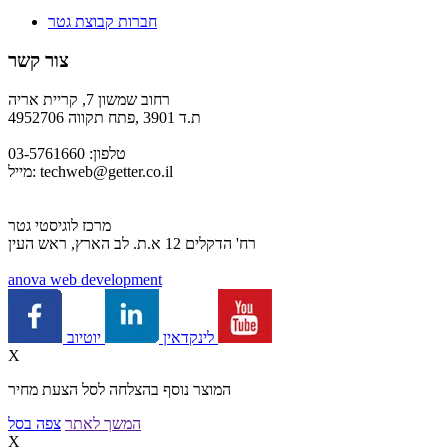
חברות קבוצת גטר
צור קשר
רחוב שמשון 7, קריית אריה
ת.ד 3901 ,פתח תקווה 4952706
טלפון: 03-5761660
techweb@getter.co.il
מייל:
מרכז לוגיסטי גטר
רח' הדקלים 12 א.ת. לב הארץ, ראש העין
a
nova web development
יוטיוב
לינקדאין
X
המוצר נוסף בהצלחה לסל הצעת מחיר
המשך לאתר
צפה בסל
X