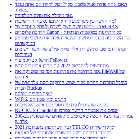
האם אתה פחות פעיל מסבא שלך? יכול להיות אם אתה עובד
במשרד
גטר מובילה את עולם הטלפוניה
מה הקשר בין מסך מגע לוידאו קונפרנס בחדר הישיבות?
ממש עושה חשק לשבת ולשחק בעמדה של GAMDIAS
הדרכת פלוטרים Canon - כל היתרונות במדפסות הנדסיות
גטר השתתפה בכנס המחשוב הצבאי והציגה את מחשבי פנסוניק
המוקשחים
הפתרון המיטבי לתקשורת אלחוטית: שילוב של חיבור יישומים
ושירותים
חדש! קטלוג מוצרי Fellowes
מתחדשים למונדיאל 2022 עם מקרן אופטומה חדש
גטר מרחיבה את פתרונות הסייבר ומשווקת את FileWall של
אודיקס
בהיכל התרבות החדש בבית שמש הותקנה רשת אלחוטית של
חברת Ruckus
איך בוחרים מגרסה?
WiFi6, מתגים ומה שביניהם
כל מה שרצית לדעת על מסכי מגע אינטראקטיביים
RUCKUS Cloudpath שמים את אבטחת הרשת במרכז
עמותת עזר מציון רכשה טאבלטים מוקשחים של פנסוניק בכ-200
אלף ש'
גטר השתתפה בתערוכת 2021 TELCO למוקדי שירות
ויקטורי התקינה רשת תקשורת אלחוטית של ראקאס
גטר ארחה את חברי ארגון יועצי מערכות תקשורת