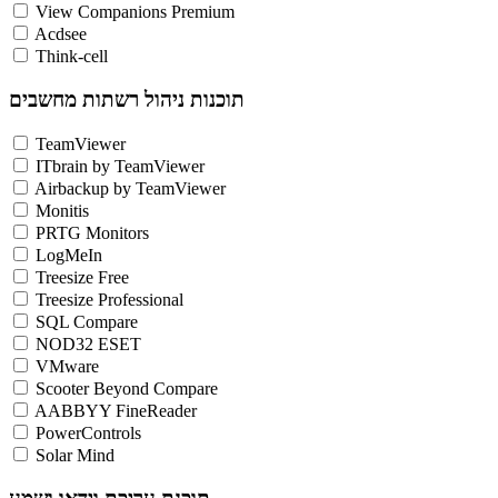
View Companions Premium
Acdsee
Think-cell
תוכנות ניהול רשתות מחשבים
TeamViewer
ITbrain by TeamViewer
Airbackup by TeamViewer
Monitis
PRTG Monitors
LogMeIn
Treesize Free
Treesize Professional
SQL Compare
NOD32 ESET
VMware
Scooter Beyond Compare
AABBYY FineReader
PowerControls
Solar Mind