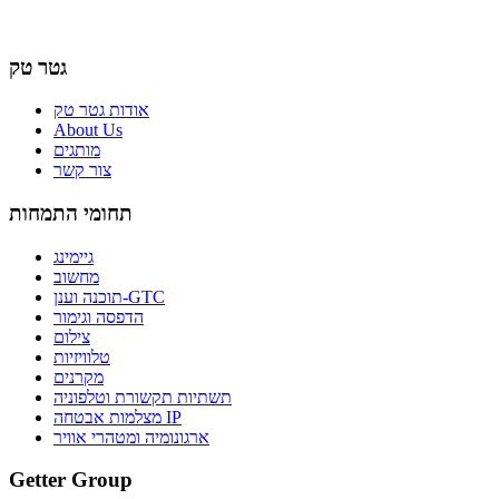
גטר טק
אודות גטר טק
About Us
מותגים
צור קשר
תחומי התמחות
גיימינג
מחשוב
תוכנה וענן-GTC
הדפסה וגימור
צילום
טלוויזיות
מקרנים
תשתיות תקשורת וטלפוניה
מצלמות אבטחה IP
ארגונומיה ומטהרי אוויר
Getter Group