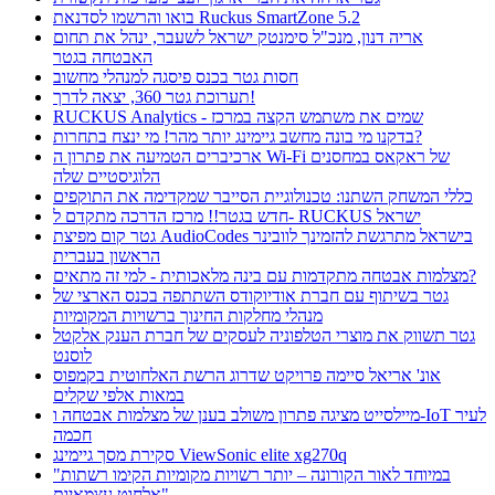
בואו והרשמו לסדנאת Ruckus SmartZone 5.2
אריה דנון, מנכ"ל סימנטק ישראל לשעבר, ינהל את תחום
האבטחה בגטר
חסות גטר בכנס פיסגה למנהלי מחשוב
תערוכת גטר 360, יצאה לדרך!
RUCKUS Analytics - שמים את משתמש הקצה במרכז
בדקנו מי בונה מחשב גיימינג יותר מהר! מי ינצח בתחרות?
ארכיברים הטמיעה את פתרון ה Wi-Fi של ראקאס במחסנים
הלוגיסטיים שלה
כללי המשחק השתנו: טכנולוגיית הסייבר שמקדימה את התוקפים
חדש בגטר!! מרכז הדרכה מתקדם ל- RUCKUS ישראל
גטר קום מפיצת AudioCodes בישראל מתרגשת להזמינך לוובינר
הראשון בעברית
מצלמות אבטחה מתקדמות עם בינה מלאכותית - למי זה מתאים?
גטר בשיתוף עם חברת אודיוקודס השתתפה בכנס הארצי של
מנהלי מחלקות החינוך ברשויות המקומיות
גטר תשווק את מוצרי הטלפוניה לעסקים של חברת הענק אלקטל
לוסנט
אונ' אריאל סיימה פרויקט שדרוג הרשת האלחוטית בקמפוס
במאות אלפי שקלים
מיילסייט מציגה פתרון משולב בענן של מצלמות אבטחה ו-IoT לעיר
חכמה
סקירת מסך גיימינג ViewSonic elite xg270q
"במיוחד לאור הקורונה – יותר רשויות מקומיות הקימו רשתות
אלחוט עצמאיות"