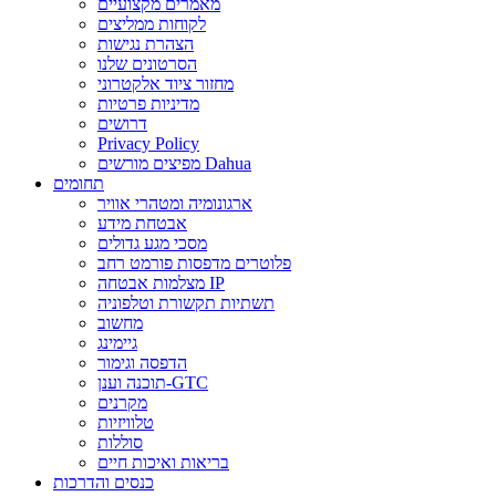
מאמרים מקצועיים
לקוחות ממליצים
הצהרת נגישות
הסרטונים שלנו
מחזור ציוד אלקטרוני
מדיניות פרטיות
דרושים
Privacy Policy
מפיצים מורשים Dahua
תחומים
ארגונומיה ומטהרי אוויר
אבטחת מידע
מסכי מגע גדולים
פלוטרים מדפסות פורמט רחב
מצלמות אבטחה IP
תשתיות תקשורת וטלפוניה
מחשוב
גיימינג
הדפסה וגימור
תוכנה וענן-GTC
מקרנים
טלוויזיות
סוללות
בריאות ואיכות חיים
כנסים והדרכות