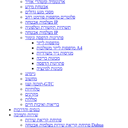
ארגונומיה ומטהרי אוויר
אבטחת מידע
מסכי מגע גדולים
פלוטרים מדפסות פורמט רחב
מצלמות אבטחה IP
תשתיות תקשורת וטלפוניה
מצלמות אבטחה IP
פתרונות הדפסה וגימור
מדפסות לייזר
מדפסות לייזר משולבות A4
מגרסות נייר משרדיות
מכונות כריכה
פתרונות הדפסה
מכונות למינציה
גיימינג
מחשוב
תוכנה וענן-GTC
טלוויזיות
מקרנים
סוללות
בריאות ואיכות חיים
כנסים והדרכות
שירות ותמיכה
פתיחת קריאת שירות
פתיחת קריאת שירות מצלמות אבטחה Dahua