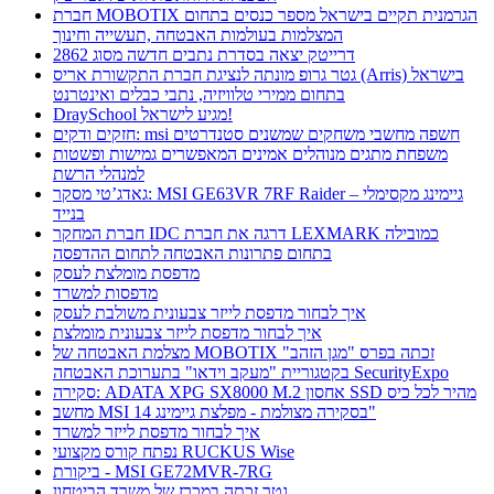
חברת MOBOTIX הגרמנית תקיים בישראל מספר כנסים בתחום
המצלמות בעולמות האבטחה ,תעשייה וחינוך
דרייטק יצאה בסדרת נתבים חדשה מסוג 2862
גטר גרופ מונתה לנציגת חברת התקשורת אריס (Arris) בישראל
בתחום ממירי טלוויזיה, נתבי כבלים ואינטרנט
DraySchool מגיע לישראל!
חזקים ודקים: msi חשפה מחשבי משחקים שמשנים סטנדרטים
משפחת מתגים מנוהלים אמינים המאפשרים גמישות ופשטות
למנהלי הרשת
גאדג’טי מסקר: MSI GE63VR 7RF Raider – גיימינג מקסימלי
בנייד
חברת המחקר IDC דרגה את חברת LEXMARK כמובילה
בתחום פתרונות האבטחה לתחום ההדפסה
מדפסת מומלצת לעסק
מדפסות למשרד
איך לבחור מדפסת לייזר צבעונית משולבת לעסק
איך לבחור מדפסת לייזר צבעונית מומלצת
מצלמת האבטחה של MOBOTIX זכתה בפרס "מגן הזהב"
בקטגוריית "מעקב וידאו" בתערוכת האבטחה SecurityExpo
סקירה: ADATA XPG SX8000 M.2 אחסון SSD מהיר לכל כיס
מחשב MSI בסקירה מצולמת - מפלצת גיימינג 14"
איך לבחור מדפסת לייזר למשרד
נפתח קורס מקצועי RUCKUS Wise
ביקורת - MSI GE72MVR-7RG
גטר זכתה במכרז של משרד הביטחון