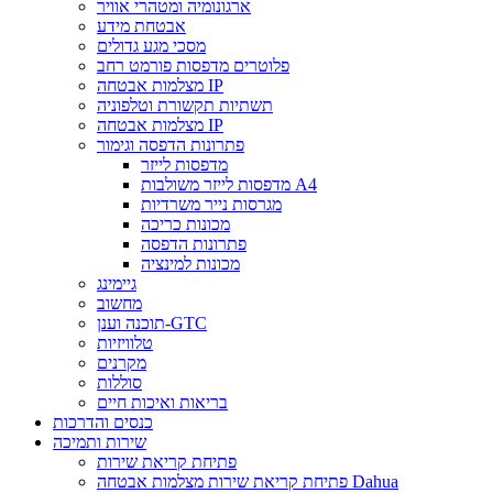
ארגונומיה ומטהרי אוויר
אבטחת מידע
מסכי מגע גדולים
פלוטרים מדפסות פורמט רחב
מצלמות אבטחה IP
תשתיות תקשורת וטלפוניה
מצלמות אבטחה IP
פתרונות הדפסה וגימור
מדפסות לייזר
מדפסות לייזר משולבות A4
מגרסות נייר משרדיות
מכונות כריכה
פתרונות הדפסה
מכונות למינציה
גיימינג
מחשוב
תוכנה וענן-GTC
טלוויזיות
מקרנים
סוללות
בריאות ואיכות חיים
כנסים והדרכות
שירות ותמיכה
פתיחת קריאת שירות
פתיחת קריאת שירות מצלמות אבטחה Dahua