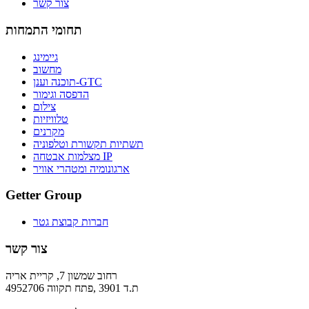
צור קשר
תחומי התמחות
גיימינג
מחשוב
תוכנה וענן-GTC
הדפסה וגימור
צילום
טלוויזיות
מקרנים
תשתיות תקשורת וטלפוניה
מצלמות אבטחה IP
ארגונומיה ומטהרי אוויר
Getter Group
חברות קבוצת גטר
צור קשר
רחוב שמשון 7, קריית אריה
ת.ד 3901 ,פתח תקווה 4952706