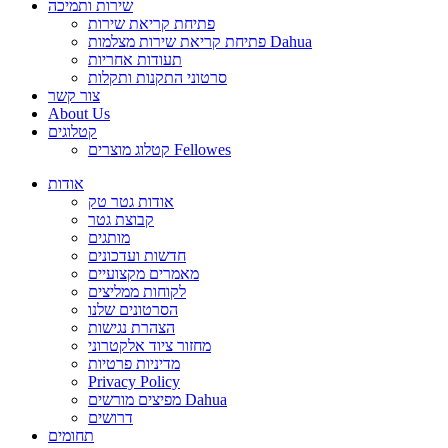
שירות ותמיכה
פתיחת קריאת שירות
פתיחת קריאת שירות מצלמות Dahua
תעודות אחריות
סרטוני התקנות ותקלות
צור קשר
About Us
קטלוגים
קטלוג מוצרים Fellowes
אודות
אודות גטר טק
קבוצת גטר
מותגים
חדשות ועדכונים
מאמרים מקצועיים
לקוחות ממליצים
הסרטונים שלנו
הצהרת נגישות
מחזור ציוד אלקטרוני
מדיניות פרטיות
Privacy Policy
מפיצים מורשים Dahua
דרושים
תחומים