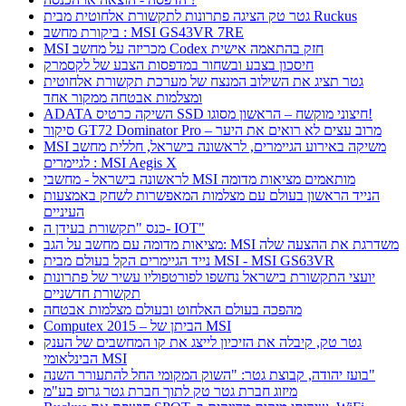
גטר טק הציגה פתרונות לתקשורת אלחוטית מבית Ruckus
ביקורת מחשב : MSI GS43VR 7RE
MSI מכריזה על מחשב Codex חזק בהתאמה אישית
חיסכון בצבע ובשחור במדפסות הצבע של לקסמרק
גטר תציג את השילוב המנצח של מערכת תקשורת אלחוטית
ומצלמות אבטחה ממקור אחד
ADATA השיקה כרטיס SSD חיצוני מוקשח – הראשון מסוגו!
סיקור GT72 Dominator Pro – מרוב עצים לא רואים את היער
MSI משיקה באירוע הגיימרים, לראשונה בישראל, חללית מחשב
לגיימרים : MSI Aegis X
לראשונה בישראל - מחשבי MSI מותאמים מציאות מדומה
הנייד הראשון בעולם עם מצלמות המאפשרות לשחק באמצעות
העיניים
כנס "תקשורת בעידן ה- IOT"
מציאות מדומה עם מחשב על הגב: MSI משדרגת את ההצעה שלה
נייד הגיימרים הקל בעולם מבית MSI - MSI GS63VR
יועצי התקשורת בישראל נחשפו לפורטפוליו עשיר של פתרונות
תקשורת חדשניים
מהפכה בעולם האלחוט ובעולם מצלמות אבטחה
Computex 2015 – הביתן של MSI
גטר טק, קיבלה את הזיכיון לייצג את קו המחשבים של הענק
הבינלאומי MSI
בועז יהודה, קבוצת גטר: "השוק המקומי החל להתעורר השנה"
מיזוג חברת גטר טק לתוך חברת גטר גרופ בע"מ