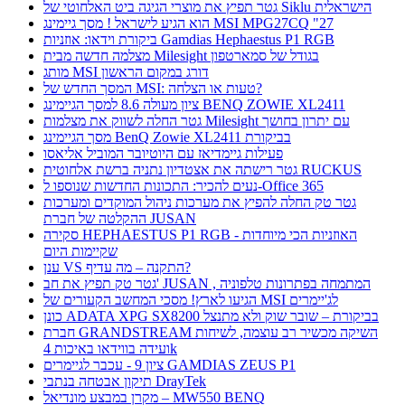
גטר תפיץ את מוצרי הגיגה ביט האלחוטי של Siklu הישראלית
הוא הגיע לישראל ! מסך גיימינג MSI MPG27CQ "27
ביקורת וידאו: אוזניות Gamdias Hephaestus P1 RGB
מצלמה חדשה מבית Milesight בגודל של סמארטפון
מותג MSI דורג במקום הראשון
המסך החדש של MSI: טעות או הצלחה?
ציון מעולה 8.6 למסך הגיימינג BENQ ZOWIE XL2411
גטר החלה לשווק את מצלמות Milesight עם יתרון בחושך
מסך הגיימינג BenQ Zowie XL2411 בביקורת
פעילות גיימדיאז עם היוטיובר המוביל אליאסו
גטר רישתה את אצטדיון נתניה ברשת אלחוטית RUCKUS
נעים להכיר: התכונות החדשות שנוספו ל-Office 365
גטר טק החלה להפיץ את מערכות ניהול המוקדים ומערכות
ההקלטה של חברת JUSAN
סקירה HEPHAESTUS P1 RGB - האוזניות הכי מיוחדות
שקיימות היום
ענן VS התקנה – מה עדיף?
גטר טק תפיץ את חב' JUSAN , המתמחה בפתרונות טלפוניה
הגיעו לארץ! מסכי המחשב הקעורים של MSI לג'יימרים
כונן ADATA XPG SX8200 בביקורת – שובר שוק ולא מתנצל
חברת GRANDSTREAM השיקה מכשיר רב עוצמה, לשיחות
ועידה בווידאו באיכות 4k
ציון 9 - עכבר לגיימרים GAMDIAS ZEUS P1
תיקון אבטחה בנתבי DrayTek
מקרן במבצע מונדיאל – MW550 BENQ