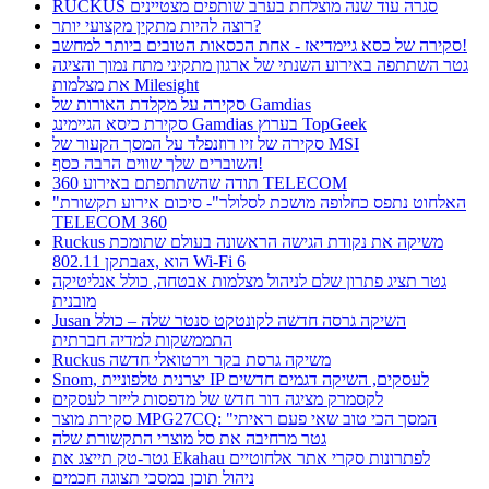
RUCKUS סגרה עוד שנה מוצלחת בערב שותפים מצטיינים
רוצה להיות מתקין מקצועי יותר?
סקירה של כסא גיימדיאז - אחת הכסאות הטובים ביותר למחשב!
גטר השתתפה באירוע השנתי של ארגון מתקיני מתח נמוך והציגה
את מצלמות Milesight
סקירה על מקלדת האורות של Gamdias
סקירת כיסא הגיימינג Gamdias בערוץ TopGeek
סקירה של זיו רוזנפלד על המסך הקעור של MSI
השוברים שלך שווים הרבה כסף!
תודה שהשתתפתם באירוע 360 TELECOM
"האלחוט נתפס כחלופה מושכת לסלולר"- סיכום אירוע תקשורת
TELECOM 360
Ruckus משיקה את נקודת הגישה הראשונה בעולם שתומכת
בתקן 802.11ax, הוא Wi-Fi 6
גטר תציג פתרון שלם לניהול מצלמות אבטחה, כולל אנליטיקה
מובנית
Jusan השיקה גרסה חדשה לקונטקט סנטר שלה – כולל
התממשקות למדיה חברתית
Ruckus משיקה גרסת בקר וירטואלי חדשה
Snom, יצרנית טלפוניית IP לעסקים, השיקה דגמים חדשים
לקסמרק מציגה דור חדש של מדפסות לייזר לעסקים
סקירת מוצר MPG27CQ: "המסך הכי טוב שאי פעם ראיתי
גטר מרחיבה את סל מוצרי התקשורת שלה
גטר-טק תייצג את Ekahau לפתרונות סקרי אתר אלחוטיים
ניהול תוכן במסכי תצוגה חכמים