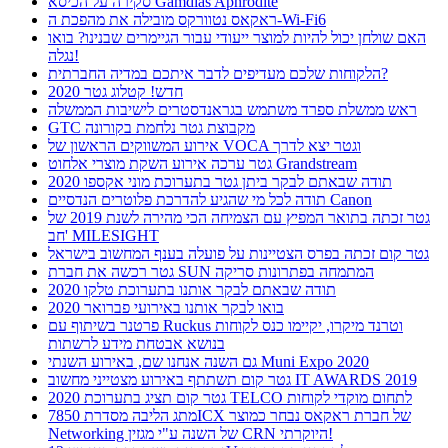
סקירה על הכיסא Gamdias Aphrodite
ראקאס נטוורקס מובילה את מהפכת ה-Wi-Fi6
האם שולחן יכול להיות למוצר ייעודי עבור הגיימרים שבנינו? בואו
נגלה!
הלקוחות שלכם מעדיפים לדבר איתכם במדיה החברתית?
חדש! קטלוג גטר 2020
ראש ממשלת ספרד משתמש בגראנדסטרים לישיבות הממשלה
GTC מקבוצת גטר נלחמת בקורונה
אירוע המשווקים הראשון של VOCA וגטר יצא לדרך
גטר ערכה אירוע השקת מוצרי אלחוט Grandstream
תודה שבאתם לבקר ביתן גטר בתערוכת מוני אקספו 2020
תודה לכל מי שהגיע להדרכת פלוטרים הנדסיים Canon
גטר זכתה בתואר המפיץ עם הצמיחה הכי מהירה לשנת 2019 של
חב' MILESIGHT
גטר קום זכתה בפרס הצטיינות על פועלה בענף המחשוב בישראל
גטר רכשה את חברת SUN המתמחה בפתרונות סריקה
תודה שבאתם לבקר אותנו בתערוכת טלקו 2020
בואו לבקר אותנו באירועי פברואר 2020
פרטנר בשיתוף עם Ruckus וטרנד מיקרו, יקיימו כנס לקוחות
בנושא אבטחת מידע לרשתות
גם השנה אנחנו שם, באירוע השנתי Muni Expo 2020
גטר קום תשתתף באירוע מצטייני מחשוב IT AWARDS 2019
גטר קום תציג בתערוכת 2020 TELCO לתחום מוקדי לקוחות
מתג הליבה מסדרת 7850ICX של חברת ראקאס נבחר כמוצר
Networking של השנה ע"י מגזין CRN היוקרתי!