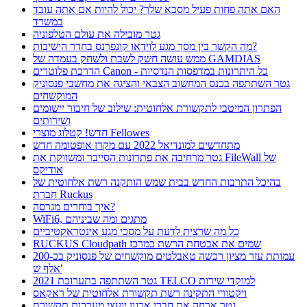
האם אתה פחות פעיל מסבא שלך? יכול להיות אם אתה עובד
במשרד
גטר מובילה את עולם הטלפוניה
מה הקשר בין מסך מגע לוידאו קונפרנס בחדר הישיבות?
ממש עושה חשק לשבת ולשחק בעמדה של GAMDIAS
הדרכת פלוטרים Canon - כל היתרונות במדפסות הנדסיות
גטר השתתפה בכנס המחשוב הצבאי והציגה את מחשבי פנסוניק
המוקשחים
הפתרון המיטבי לתקשורת אלחוטית: שילוב של חיבור יישומים
ושירותים
חדש! קטלוג מוצרי Fellowes
מתחדשים למונדיאל 2022 עם מקרן אופטומה חדש
גטר מרחיבה את פתרונות הסייבר ומשווקת את FileWall של
אודיקס
בהיכל התרבות החדש בבית שמש הותקנה רשת אלחוטית של
חברת Ruckus
איך בוחרים מגרסה?
WiFi6, מתגים ומה שביניהם
כל מה שרצית לדעת על מסכי מגע אינטראקטיביים
RUCKUS Cloudpath שמים את אבטחת הרשת במרכז
עמותת עזר מציון רכשה טאבלטים מוקשחים של פנסוניק בכ-200
אלף ש'
גטר השתתפה בתערוכת 2021 TELCO למוקדי שירות
ויקטורי התקינה רשת תקשורת אלחוטית של ראקאס
גטר ארחה את חברי ארגון יועצי מערכות תקשורת