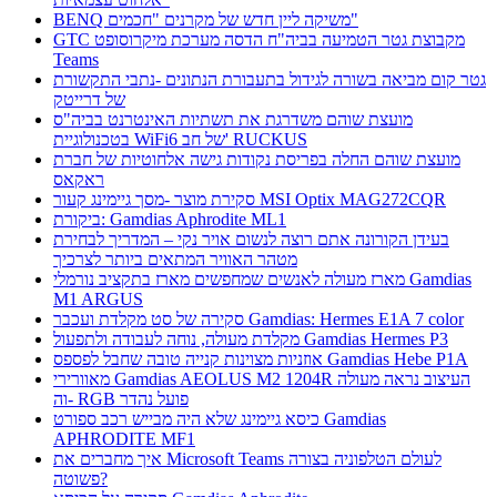
BENQ משיקה ליין חדש של מקרנים "חכמים"
GTC מקבוצת גטר הטמיעה בביה"ח הדסה מערכת מיקרוסופט
Teams
גטר קום מביאה בשורה לגידול בתעבורת הנתונים -נתבי התקשורת
של דרייטק
מועצת שוהם משדרגת את תשתיות האינטרנט בביה"ס
בטכנולוגיית WiFi6 של חב' RUCKUS
מועצת שוהם החלה בפריסת נקודות גישה אלחוטיות של חברת
ראקאס
סקירת מוצר -מסך גיימינג קעור MSI Optix MAG272CQR
ביקורת: Gamdias Aphrodite ML1
בעידן הקורונה אתם רוצה לנשום אויר נקי – המדריך לבחירת
מטהר האוויר המתאים ביותר לצרכיך
מארז מעולה לאנשים שמחפשים מארז בתקציב נורמלי Gamdias
M1 ARGUS
סקירה של סט מקלדת ועכבר Gamdias: Hermes E1A 7 color
מקלדת מעולה, נוחה לעבודה ולתפעול Gamdias Hermes P3
אוזניות מצוינות קנייה טובה שחבל לפספס Gamdias Hebe P1A
מאוורירי Gamdias AEOLUS M2 1204R העיצוב נראה מעולה
וה- RGB פועל נהדר
כיסא גיימינג שלא היה מבייש רכב ספורט Gamdias
APHRODITE MF1
איך מחברים את Microsoft Teams לעולם הטלפוניה בצורה
פשוטה?