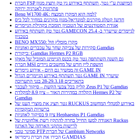
חברת FSP המיוצגת ע"י גטר, תשתתף באירוע ניו טק ותציג מגוון
פתרונות לאנרגיה ירוקה
Benq W1700 4K: למה הוא המקרן המנצח?
חדש! קטלוג מקרנים למונדיאל-מגוון מקרנים במחיר לכל כיס
אגודת הסטודנטים של הטכניון תומכת בקהילת הגיימרים
גטר טק תשתתף באירוע GAMECON לגיימרים שייערך ב- 25.4
בטכניון
BENQ MX550: מקרן מומלץ וזול
סקירות של צביקה שחר על עכברים ואוזניות Gamdias
ביקורת: Gamdias Hermes P2 RGB
גם השנה השתתפה גטר טק בכנס הגיימינג המוביל של מאקו
חברת MSI חושפת ליין חדש של מחשבים ניידים
זה ממשיך גם היום - אירוע גיימרים GAME IN
גטר תשתתף באירוע הגיימרים הגדול GAME IN שיערך
בתאריכים 28-29.3.18 בגני התערוכה
קליק בכל צבעי הקשת – סיקור לעכבר Zeus P1 של Gamdias
הקלדה במהירות האור – ציון 8.9 למקלדת Hermes P2 של
Gamdias
גטר תציג את מוצרי הענן של RUCKUS באירוע למנהלי המחשוב
ברשויות המקומיות
ציון 9 בסיקור לאוזניות Hephaestus P1 Gamdias
האגודה למען החייל בחרה להתקין רשת אלחוטית של Ruckus
לרישות מתקני הארחה של הארגון
סמינר טכני PTP של חברת Cambium Networks
הכירו את חברת גיימדיאז GAMDIAS