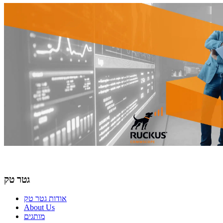
גטר טק
אודות גטר טק
About Us
מותגים