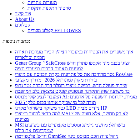
תעודות אחריות
סרטוני התקנות ותקלות
צור קשר
About Us
קטלוגים
קטלוג מוצרים FELLOWES
כתבות נוספות:
איך משפרים את הבטיחות במעברי חציה? הכירו מערכת תאורה
חכמה וסולארית
Getter Group ו־SafeCross הציגו בכנס מוני אקספו פתרון חדש
למניעת תאונות דרכים במעברי חציה
גטר מרחיבה את סל פתרונות בקרת הכניסה עם מוצרי Rosslare
בחירת מקרן למונדיאל 2026 | מדריך מקצועי
שיתוף פעולה חדש: רכישת מוצרי רוסלר דרך חברת גטר גרופ
כך משתנה שוק ההקרנה ופנסוניק קונקט נמצאת בלב המהפכה
המעבר לנציג קולי מבוסס AI: מגמות, יתרונות והשפעה על ארגונים
תודה לכל מי שביקר אותנו בכנס טלקו 2025
גטר משיקה בישראל מקרני LED ניידים מבית HP
למה כדאי לבחור במוצרי MSI ? לא רק מחשב, אלא חוויה של
מצוינות
MSI בישראל: מחשבי גיימינג ומסכים מקצועיים עם ביצועים
שמקדימים את כולם
חדש! פלטפורמת OmniSec ניהול ציות חכם מבוסס בינה