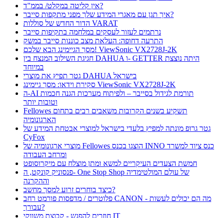
אין קליטה במקלט/ בממ"ד?
איך תגן עם מאגרי המידע שלך מפני מתקפות סייבר?
הדור החדש של סוללות VARAT
נרתמים לעזור לעסקים במלחמה בתקיפות סייבר
התרעה דחופה: העלאת מצב כוננות סייבר במשק
מסך הגיימינג הבא שלכם! ViewSonic VX2728J-2K
חגיגת השילוב המנצח בין DAHUA ו- GETTER היתה נוצצת
במיוחד
גטר תפיץ את מוצרי DAHUA בישראל
סקירת וידאו: מסך גיימינג ViewSonic VX2728J-2K
ה-AI תורמת לגידול בסייבר – ולפיתוח מערכות הגנה חכמות
וטובות יותר
Fellowes תשקיע בשנים הקרובות משאבים רבים בתחום
הארגונומיה
גטר גרופ מונתה למפיץ בלעדי בישראל למוצרי אבטחת המידע של
CyFox
מוצרי ארגונומיה של Fellowes הוצגו בכנס INNO כנס ציוד למשרד
ומרחב העבודה
חמשת הצעדים העיקריים למשא ומתן מוצלח עם מיקרוסופט
פנסוניק קונקט, ה- One Stop Shop של עולם המולטימדיה
וההקרנה
כיצד בוחרים זרוע למסך מחשב?
פלוטרים / מדפסות פורמט רחב CANON - מה הם יכולים לעשות
עבורך?
חוזרים להפגש - קבוצת משווקי IT