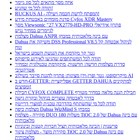
איזה מסך מתאים לכל סוג גיימר
תודה לכל מי שהגיע!
RUCKUS AI - המפתח לרשת חכמה ויעילה!
סדנת מומחים באבטחת מידע Cyfox XDR Mastery
מסך Viewsonic "27 VX2779-HD-PRO פתרון אידיאלי
לגיימרים במחיר נגיש
מצלמת Dahua ANPR עם בינה מלאכותית במבחן
Dahua משיקה את DSS Professional V8.5 לניהול אבטחה קל
ונוח
גטר קר מקדמת את הנגשת השמע בישראל
תודה לכל המשתתפים שהגיעו לאירוע סייפוקס
סדרת מצלמות חדשה: חדשנות, מתקדמת טכנולוגית ובמחיר
אטרקטיבי
מיקרוסופט, גטר ופרו-ויז'ן מציגות: פתרון להגנת סייבר בשילוב AI
חדש ב-GETTER: אפליקציית GETTER DAHUA למתקינים
ומפיצים!
חבילת CYFOX COMPLETE חבילת הגנה מלאה במחיר מטורף
בדרך לאבטחה עוצרים בניהול ובקרת גישה
תודה לכל מי שהשתתף בהדרכה טכנית למוצרי דרייטק
מצלמת כיפה Dahua WizMind S במבחן
סקירה - מצלמת DUO 180 מעלות TiOC 2.0 של Dahua עם בינה
מלאכותית
פרשנות | הבינה מלאכותית תציל חברות קטנות ובינוניות
סקירת מוצר - מצלמת צינור TiOC 2.0 של Dahua עם בינה
מלאכותית