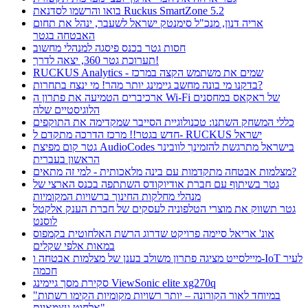
בואו והרשמו לסדנאת Ruckus SmartZone 5.2
אריה דנון, מנכ"ל סימנטק ישראל לשעבר, ינהל את תחום
האבטחה בגטר
חסות גטר בכנס פיסגה למנהלי מחשוב
תערוכת גטר 360, יצאה לדרך!
RUCKUS Analytics - שמים את משתמש הקצה במרכז
בדקנו מי בונה מחשב גיימינג יותר מהר! מי ינצח בתחרות?
ארכיברים הטמיעה את פתרון ה Wi-Fi של ראקאס במחסנים
הלוגיסטיים שלה
כללי המשחק השתנו: טכנולוגיית הסייבר שמקדימה את התוקפים
חדש בגטר!! מרכז הדרכה מתקדם ל- RUCKUS ישראל
גטר קום מפיצת AudioCodes בישראל מתרגשת להזמינך לוובינר
הראשון בעברית
מצלמות אבטחה מתקדמות עם בינה מלאכותית - למי זה מתאים?
גטר בשיתוף עם חברת אודיוקודס השתתפה בכנס הארצי של
מנהלי מחלקות החינוך ברשויות המקומיות
גטר תשווק את מוצרי הטלפוניה לעסקים של חברת הענק אלקטל
לוסנט
אונ' אריאל סיימה פרויקט שדרוג הרשת האלחוטית בקמפוס
במאות אלפי שקלים
מיילסייט מציגה פתרון משולב בענן של מצלמות אבטחה ו-IoT לעיר
חכמה
סקירת מסך גיימינג ViewSonic elite xg270q
"במיוחד לאור הקורונה – יותר רשויות מקומיות הקימו רשתות
אלחוט עצמאיות"