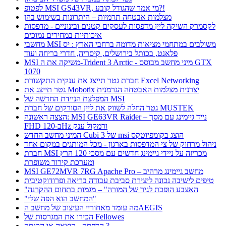
לפטופ MSI GS43VR, מי אמר שהגודל קובע?!
מצלמות אבטחה תרמיות – היתרונות בשימוש בהן
לקסמרק השיקה ליין מדפסות לעסקים קטנים ובינוניים - מדפסות
איכותיות במחירים נמוכים
מחשבי MSI משולבים במתחמי מציאות מדומה ברחבי הארץ : יס
פלאנט, בכותל בירושלים, קיסריה, חדרי בריחה ועוד
MSI משיקה את ה-Trident 3 Arctic - מיני מחשב מבוסס GTX
1070
חברת גטר תייצג את ענקית התקשורת Excel Networking
גטר תייצג את Mobotix יצרנית מצלמות האבטחה הגרמנית
המפלצת הניידת החדשה של MSI
גטר החלה לשווק את ליין הסורקים של חברת MUSTEK
הצצה ראשונה: MSI GE63VR Raider – נייד גיימינג עם מסך
FHD ב-120Hz ורמקול ענק
המיני מחשב החדש Cubi 3 של msi הוצג בקומפיוטקס
ניהול מרחוק של צי המדפסות בארגון - מכל המותגים במקום אחד
חברת MSI מכריזה על ניידי גיימינג חדשים עם מסכי 120 הרץ
ומערכת קירור משופרת
MSI GE72MVR 7RG Apache Pro – מחשב גיימינג מרהיב
טיפים לישיבה נכונה ליצירת סביבת עבודה בריאה ופרודוקטיבית
"האצבע הופכת לגיר של המורה" – מגמות בתחום ההקרנה
"המחשב הוא הפה שלי"
מה עומד מאחוריי העיצוב של מחשב הAEGIS
הכירו את המגרסות של Fellowes
הדפסה - הוצאה או הכנסה ?