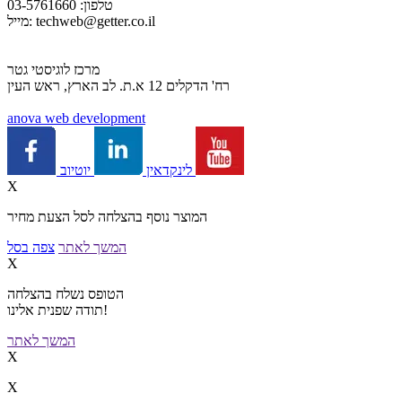
טלפון: 03-5761660
techweb@getter.co.il
מייל:
מרכז לוגיסטי גטר
רח' הדקלים 12 א.ת. לב הארץ, ראש העין
a
nova web development
יוטיוב
לינקדאין
X
המוצר נוסף בהצלחה לסל הצעת מחיר
המשך לאתר
צפה בסל
X
הטופס נשלח בהצלחה
תודה שפנית אלינו!
המשך לאתר
X
X