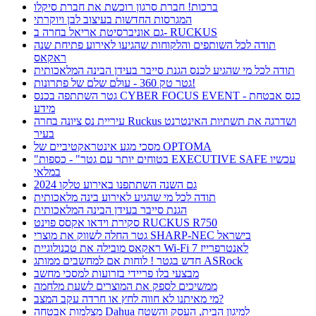
ברכות! חברת סרגון רוכשת את חברת סיקלו
המגרסות החדשות בעיצוב לבן ויוקרתי
גם אוניברסיטת אריאל בחרה ב- RUCKUS
תודה לכל השותפים והלקוחות שהגיעו לאירוע פתיחת שנה
ראקאס
תודה לכל מי שהגיע לכנס הגנת סייבר בעידן הבינה המלאכותית
גטר טק 360 - עולם שלם של פתרונות!
גטר השתתפה בכנס CYBER FOCUS EVENT - כנס אבטחת
מידע
עיריית נס ציונה בחרה Ruckus ושדרגה את תשתיות האינטרנט
בעיר
מסכי מגע אינטראקטיביים של OPTOMA
"בטוחים יותר עם גטר" - כספות EXECUTIVE SAFE עכשיו
במלאי
גם השנה השתתפנו באירוע טלקו 2024
תודה לכל מי שהגיע לאירוע בינה מלאכותית
הגנת סייבר בעידן הבינה המלאכותית
סקירת וידאו אקסס פוינט RUCKUS R750
גטר החלה לשווק את מוצרי SHARP-NEC בישראל
ראקאס מובילה את טכנולוגיית Wi-Fi 7 לאנטרפרייז
חדש בגטר ! לוחות אם למחשבים ממותג ASRock
מבצעי בלו פריידי בזרועות למסכי מחשב
ממשיכים לספק את המוצרים לשעת מלחמה
מי מאיתנו לא חווה לחץ או חרדה עקב המצב?
מצלמות אבטחה Dahua למיגון הבית, העסק והשטח