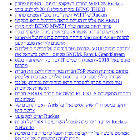
המרכז השיקומי "רעות", הטמיעו פתרון WIFI של Ruckus
מקרן מומלץ 2018 לקולנוע ביתי: BENQ TH683
רשת "בית בלב" הטמיעו פתרון WIFI של Ruckus
את אליפות העולם הבאה בכדורגל תראו במקרני BENQ
למה מקרן BENQ MW571 צריך להיות בכיתה שלך
האם יש לך פתרון אינטראקטיבי אמין ביותר למקרני בנקיו?
Emerset פותחת בסדרת סדנאות של Microsoft Azure להכנת
ארגונים לקראת מעבר לענן
קבוצת גטר הודיעה על רכישת פעילות ה- VOIP מחברת פוקוס
טלקום - תייצג בישראל את SNOM, Fanvil, GrandStream
גטר טק השתתפה בכנס IT מוניציפאלי 2018 - תמונות ורשמים
מהכנס
חברת גטר החלה לייצג את חברת FSP בתחום פתרונות חשמל
ואנרגיה כולל: ספקי כח, פתרונות סולרים ומערכות אל פסק
גטר מציגה פתרון להעברת וידאו במהירויות גבוהות, על גבי
תקשורת אלחוטית
חברת ARRIS רכשה את חברת RUCKUS בתחום התקשורת
האלחוטית
האם הנתבים של Arris יותקנו במסגרת "השוק הסיטונאי" על
רשת הוט?
קורס למקצועני Ruckus
אחיעד ויינר מונה למנהל השותפים האזורי של חברת Ruckus
Networks
אמרסט נרכשה על ידי קבוצת גטר; תפעל כחברת בת בחטיבת
הטכנולוגיה והתשתיות של גטר טק