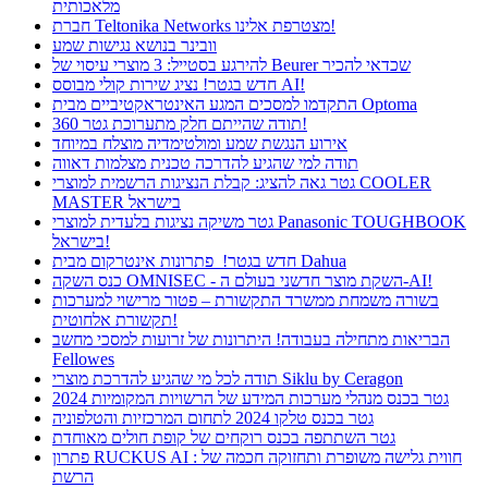
מלאכותית
חברת Teltonika Networks מצטרפת אלינו!
וובינר בנושא נגישות שמע
להירגע בסטייל: 3 מוצרי עיסוי של Beurer שכדאי להכיר
חדש בגטר! נציג שירות קולי מבוסס AI!
התקדמו למסכים המגע האינטראקטיביים מבית Optoma
תודה שהייתם חלק מתערוכת גטר 360!
אירוע הנגשת שמע ומולטימדיה מוצלח במיוחד
תודה למי שהגיע להדרכה טכנית מצלמות דאווה
גטר גאה להציג: קבלת הנציגות הרשמית למוצרי COOLER
MASTER בישראל
גטר משיקה נציגות בלעדית למוצרי Panasonic TOUGHBOOK
בישראל!
חדש בגטר! פתרונות אינטרקום מבית Dahua
כנס השקה OMNISEC - השקת מוצר חדשני בעולם ה-AI!
בשורה משמחת ממשרד התקשורת – פטור מרישוי למערכות
תקשורת אלחוטית!
הבריאות מתחילה בעבודה! היתרונות של זרועות למסכי מחשב
Fellowes
תודה לכל מי שהגיע להדרכת מוצרי Siklu by Ceragon
גטר בכנס מנהלי מערכות המידע של הרשויות המקומיות 2024
גטר בכנס טלקו 2024 לתחום המרכזיות והטלפוניה
גטר השתתפה בכנס רוקחים של קופת חולים מאוחדת
פתרון RUCKUS AI : חווית גלישה משופרת ותחזוקה חכמה של
הרשת