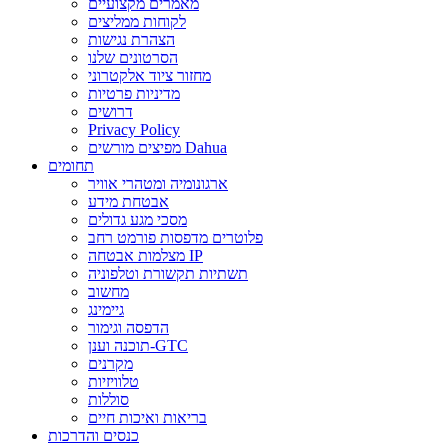
מאמרים מקצועיים
לקוחות ממליצים
הצהרת נגישות
הסרטונים שלנו
מחזור ציוד אלקטרוני
מדיניות פרטיות
דרושים
Privacy Policy
מפיצים מורשים Dahua
תחומים
ארגונומיה ומטהרי אוויר
אבטחת מידע
מסכי מגע גדולים
פלוטרים מדפסות פורמט רחב
מצלמות אבטחה IP
תשתיות תקשורת וטלפוניה
מחשוב
גיימינג
הדפסה וגימור
תוכנה וענן-GTC
מקרנים
טלוויזיות
סוללות
בריאות ואיכות חיים
כנסים והדרכות