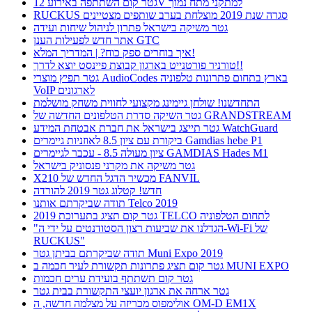
גטר קום השתתפה באירוע 12V למתקני מתח נמוך
RUCKUS סגרה שנת 2019 מוצלחת בערב שותפים מצטיינים
גטר משיקה בישראל פתרון לניהול שיחות ועידה
אתר חדש לפעילות הענן GTC
איך בוחרים ספק כוח? | המדריך המלא!
טורניר פורטנייט בארגון קבוצת פיינסט יוצא לדרך!!
גטר תפיץ מוצרי AudioCodes בארץ בתחום פתרונות טלפוניה
VoIP לארגונים
התחדשנו! שולחן גיימינג מקצועי לחווית משחק מושלמת
גטר השיקה סדרת הטלפונים החדשה של GRANDSTREAM
גטר תייצג בישראל את חברת אבטחת המידע WatchGuard
ביקורת עם ציון 8.5 לאוזניות גיימרים Gamdias hebe P1
ציון מעולה 8.5 - עכבר לגיימרים GAMDIAS Hades M1
גטר משיקה את מקרני פנסוניק בישראל
X210 מכשיר הדגל החדש של FANVIL
חדש! קטלוג גטר 2019 להורדה
תודה שביקרתם אותנו Telco 2019
גטר קום תציג בתערוכת 2019 TELCO לתחום הטלפוניה
"הגדלנו את שביעות רצון הסטודנטים על ידי ה-Wi-Fi של
RUCKUS"
תודה שביקרתם בביתן גטר Muni Expo 2019
גטר קום תציג פתרונות תקשורת לעיר חכמה ב MUNI EXPO
גטר קום תשתתף בועידת ערים חכמות
גטר ארחה את ארגון יועצי התקשורת בבית גטר
אולימפוס מכריזה על מצלמה חדשה, ה OM-D EM1X