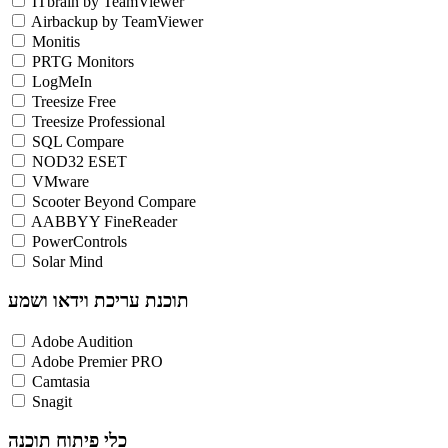
ITbrain by TeamViewer
Airbackup by TeamViewer
Monitis
PRTG Monitors
LogMeIn
Treesize Free
Treesize Professional
SQL Compare
NOD32 ESET
VMware
Scooter Beyond Compare
AABBYY FineReader
PowerControls
Solar Mind
תוכנת עריכת וידאו ושמע
Adobe Audition
Adobe Premier PRO
Camtasia
Snagit
כלי פיתוח תוכנה