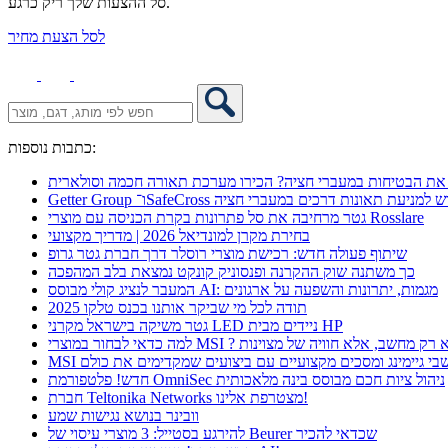
סל ההצעות שלך ריק כרגע.
לסל הצעת מחיר
כתבות נוספות:
את הבטיחות במעברי חציה? הכירו מערכת תאורה חכמה וסולארית
 אקספו פתרון חדש למניעת תאונות דרכים במעברי חציה
גטר מרחיבה את סל פתרונות בקרת הכניסה עם מוצרי Rosslare
בחירת מקרן למונדיאל 2026 | מדריך מקצועי
שיתוף פעולה חדש: רכישת מוצרי רוסלר דרך חברת גטר גרופ
כך משתנה שוק ההקרנה ופנסוניק קונקט נמצאת בלב המהפכה
המעבר לנציג קולי מבוסס AI: מגמות, יתרונות והשפעה על ארגונים
תודה לכל מי שביקר אותנו בכנס טלקו 2025
גטר משיקה בישראל מקרני LED ניידים מבית HP
 כדאי לבחור במוצרי MSI ? לא רק מחשב, אלא חוויה של מצוינות
מחשבי גיימינג ומסכים מקצועיים עם ביצועים שמקדימים את כולם
חדש! פלטפורמת OmniSec ניהול ציות חכם מבוסס בינה מלאכותית
חברת Teltonika Networks מצטרפת אלינו!
וובינר בנושא נגישות שמע
להירגע בסטייל: 3 מוצרי עיסוי של Beurer שכדאי להכיר