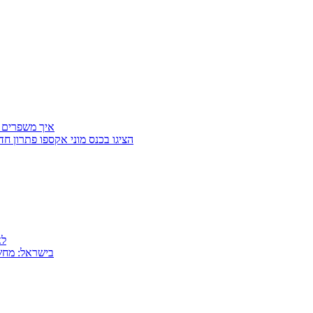
איך משפרים 
Getter Group ו־SafeCross הציגו בכנס מוני
למה
MSI בישראל: 