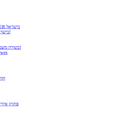
גטר גאה להציג: קבלת הנציגות הרשמית למוצרי COOLER MASTER בישראל
גטר משיקה נציגות בלעדית למוצרי Panasonic TOUGHBOOK בישראל!
בשורה משמחת ממשרד התקשורת – פטור מרישוי למערכות תקשורת אלחוטית!
הבריאות מתחילה בעבודה! הית
פתרו
מסך "27 VX2779-HD-PRO