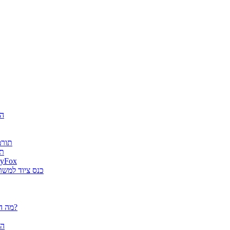
חגיג
ה-AI
es
גטר גרופ מונתה למפיץ בלעדי בישראל למוצרי א
מוצרי ארגונומיה של Fellowes הוצג
פלוטרים / מדפסות פורמט רחב CANON - מה הם יכולים לעשות עבורך?
הא