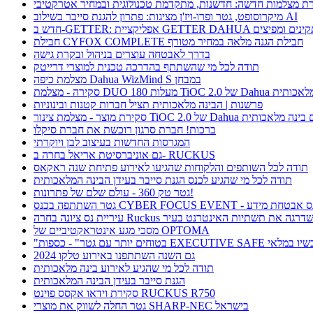
ת מצלמות חדשה: חדשנות, מתקדמת טכנולוגית ובמחיר אטרקטיבי
מיקרוסופט, גטר ופרו-ויז'ן מציגות: פתרון להגנת סייבר בשילוב AI
חבילת CYFOX COMPLETE חבילת הגנה מלאה במחיר מטורף
בדרך לאבטחה עוצרים בניהול ובקרת גישה
תודה לכל מי שהשתתף בהדרכה טכנית למוצרי דרייטק
מצלמת כיפה Dahua WizMind S במבחן
TiOC  של Dahua עם בינה מלאכותית
פרשנות | הבינה מלאכותית תציל חברות קטנות ובינוניות
וצר - מצלמת צינור TiOC 2.0 של Dahua עם בינה מלאכותית
ברכות! חברת סרגון רוכשת את חברת סיקלו
המגרסות החדשות בעיצוב לבן ויוקרתי
גם אוניברסיטת אריאל בחרה ב- RUCKUS
תודה לכל השותפים והלקוחות שהגיעו לאירוע פתיחת שנה ראקאס
תודה לכל מי שהגיע לכנס הגנת סייבר בעידן הבינה המלאכותית
גטר טק 360 - עולם שלם של פתרונות!
תתפה בכנס CYBER FOCUS EVENT - כנס אבטחת מידע
ריית נס ציונה בחרה Ruckus ושדרגה את תשתיות האינטרנט בעיר
מסכי מגע אינטראקטיביים של OPTOMA
תר עם גטר" - כספות EXECUTIVE SAFE עכשיו במלאי
גם השנה השתתפנו באירוע טלקו 2024
תודה לכל מי שהגיע לאירוע בינה מלאכותית
הגנת סייבר בעידן הבינה המלאכותית
סקירת וידאו אקסס פוינט RUCKUS R750
גטר החלה לשווק את מוצרי SHARP-NEC בישראל