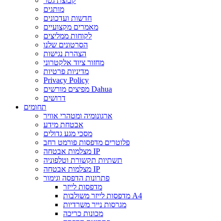
קבוצת גטר
מותגים
חדשות ועדכונים
מאמרים מקצועיים
לקוחות ממליצים
הסרטונים שלנו
הצהרת נגישות
מחזור ציוד אלקטרוני
מדיניות פרטיות
Privacy Policy
מפיצים מורשים Dahua
דרושים
תחומים
ארגונומיה ומטהרי אוויר
אבטחת מידע
מסכי מגע גדולים
פלוטרים מדפסות פורמט רחב
מצלמות אבטחה IP
תשתיות תקשורת וטלפוניה
מצלמות אבטחה IP
פתרונות הדפסה וגימור
מדפסות לייזר
מדפסות לייזר משולבות A4
מגרסות נייר משרדיות
מכונות כריכה