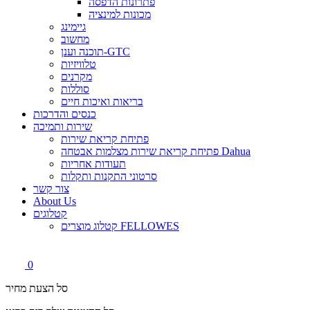
פתרונות הדפסה
מכונות למינציה
גיימינג
מחשוב
תוכנה וענן-GTC
טלוויזיות
מקרנים
סוללות
בריאות ואיכות חיים
כנסים והדרכות
שירות ותמיכה
פתיחת קריאת שירות
פתיחת קריאת שירות מצלמות אבטחה Dahua
תעודות אחריות
סרטוני התקנות ותקלות
צור קשר
About Us
קטלוגים
קטלוג מוצרים FELLOWES
0
סל הצעת מחיר