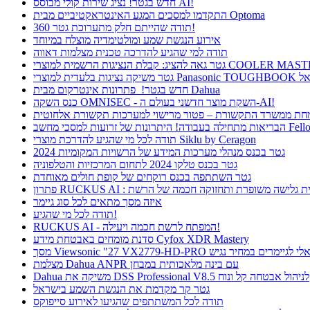
חדש בגטר! נציג שירות קולי מבוסס AI!
התקדמו למסכים המגע האינטראקטיביים מבית Optoma
תודה שהייתם חלק מתערוכת גטר 360!
אירוע הנגשת שמע ומולטימדיה מוצלח במיוחד
תודה למי שהגיע להדרכה טכנית מצלמות דאווה
חדש בגטר! פתרונות אינטרקום מבית Dahua
כנס השקה OMNISEC - השקת מוצר חדשני בעולם ה-AI!
רונות של זרועות למסכי מחשב Fellowes
תודה לכל מי שהגיע להדרכת מוצרי Siklu by Ceragon
גטר בכנס מנהלי מערכות המידע של הרשויות המקומיות 2024
גטר בכנס טלקו 2024 לתחום המרכזיות והטלפוניה
גטר השתתפה בכנס רוקחים של קופת חולים מאוחדת
ן RUCKUS AI : חווית גלישה משופרת ותחזוקה חכמה של הרשת
איזה מסך מתאים לכל סוג גיימר
תודה לכל מי שהגיע!
RUCKUS AI - המפתח לרשת חכמה ויעילה!
סדנת מומחים באבטחת מידע Cyfox XDR Mastery
Viewsonic  פתרון אידיאלי לגיימרים במחיר נגיש
מצלמת Dahua ANPR עם בינה מלאכותית במבחן
Dahua משיקה את DSS Professional V8.5 לניהול אבטחה קל ונוח
גטר קר מקדמת את הנגשת השמע בישראל
תודה לכל המשתתפים שהגיעו לאירוע סייפוקס