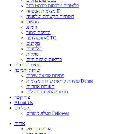
מסכי מגע גדולים
פלוטרים מדפסות פורמט רחב
מצלמות אבטחה IP
תשתיות תקשורת וטלפוניה
מחשוב
גיימינג
הדפסה וגימור
תוכנה וענן-GTC
מקרנים
טלוויזיות
סוללות
בריאות ואיכות חיים
כנסים והדרכות
שירות ותמיכה
פתיחת קריאת שירות
פתיחת קריאת שירות מצלמות Dahua
תעודות אחריות
סרטוני התקנות ותקלות
צור קשר
About Us
קטלוגים
קטלוג מוצרים Fellowes
אודות
אודות גטר טק