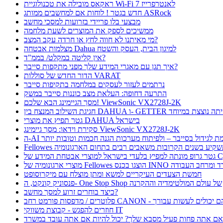
ראקאס מובילה את טכנולוגיית Wi-Fi 7 לאנטרפרייז
חדש בגטר ! לוחות אם למחשבים ממותג ASRock
מבצעי בלו פריידי בזרועות למסכי מחשב
ממשיכים לספק את המוצרים לשעת מלחמה
מי מאיתנו לא חווה לחץ או חרדה עקב המצב?
מצלמות אבטחה Dahua למיגון הבית, העסק והשטח
אין קליטה במקלט/ בממ"ד?
איך תגן עם מאגרי המידע שלך מפני מתקפות סייבר?
הדור החדש של סוללות VARAT
נרתמים לעזור לעסקים במלחמה בתקיפות סייבר
התרעה דחופה: העלאת מצב כוננות סייבר במשק
מסך הגיימינג הבא שלכם! ViewSonic VX2728J-2K
ת השילוב המנצח בין DAHUA ו- GETTER היתה נוצצת במיוחד
גטר תפיץ את מוצרי DAHUA בישראל
סקירת וידאו: מסך גיימינג ViewSonic VX2728J-2K
 תורמת לגידול בסייבר – ולפיתוח מערכות הגנה חכמות וטובות יותר
Fellow תשקיע בשנים הקרובות משאבים רבים בתחום הארגונומיה
בטחת המידע של CyFox
ו בכנס INNO כנס ציוד למשרד ומרחב העבודה
חמשת הצעדים העיקריים למשא ומתן מוצלח עם מיקרוסופט
פנסוניק קונקט, ה- One Stop Shop של עולם המולטימדיה וההקרנה
כיצד בוחרים זרוע למסך מחשב?
חוזרים להפגש - קבוצת משווקי IT
ם אתה פחות פעיל מסבא שלך? יכול להיות אם אתה עובד במשרד